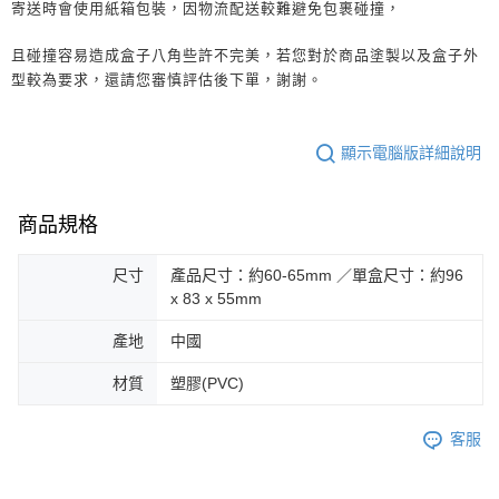
寄送時會使用紙箱包裝，因物流配送較難避免包裹碰撞，
且碰撞容易造成盒子八角些許不完美，若您對於商品塗製以及盒子外
型較為要求，還請您審慎評估後下單，謝謝。
顯示電腦版詳細說明
商品規格
尺寸
產品尺寸：約60-65mm ／單盒尺寸：約96
x 83 x 55mm
產地
中國
材質
塑膠(PVC)
客服