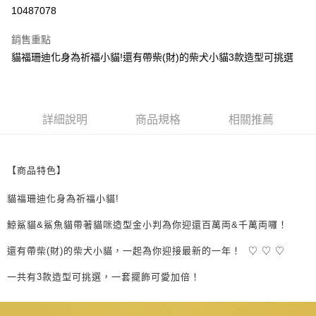
超商取貨付款
10487078
LINE Pay
銷售重點
街口支付
貓福珊迪化身為祈福小貓!還有帶柴(財)的柴犬小貓3款造型可挑選
悠遊付
全盈+PAY
詳細說明
商品規格
相關推薦
AFTEE先享後付
相關說明
【關於「AFTEE先享後付」】
【商品特色】
ATM付款
AFTEE先享後付是「在收到商品之後才付款」的支付方式。 讓您購物簡單
便利好安心！
貓福珊迪化身為祈福小貓!
１．簡單：不需註冊會員、不需綁卡、不需儲值。
運送方式
２．便利：只要手機號碼，簡訊認證，即可結帳。
鯨鯊貓&鯊魚貓帶著貓咪造型金小判為你迎還百萬両&千萬両囉！
３．安心：先確認商品／服務後，再付款。
全家取貨付款
還有帶柴(財)的柴犬小貓，一起為你迎接最新的一年！ ♡ ♡ ♡
每筆NT$60，滿NT$699(含以上)免運費
【「AFTEE先享後付」結帳流程】
１．於結帳方式選擇「AFTEE先享後付」後，將跳轉至「AFTEE先享後付」
一共有3款造型可挑選，一套擺飾可愛加倍！
付款後全家取貨
結帳頁面，進行簡訊認證並確認金額後，即可完成結帳。
２．訂單成立數日內，您將收到繳費通知簡訊。
每筆NT$60，滿NT$699(含以上)免運費
３．收到繳費通知簡訊後14天內，點擊此簡訊中的連結，可透過四大超商／