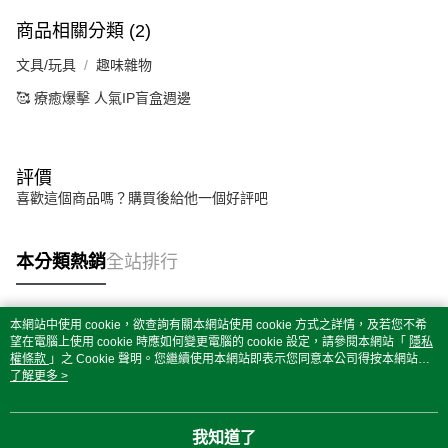
商品相關分類 (2)
文具/玩具
趣味雜物
🥰 療癒爆擊 人氣IP盲盒週邊
評價
喜歡這個商品嗎？購買後給他一個好評吧
本分類熱銷
全站排行
本網站中使用 cookie，欲查詢有關本網站使用 cookie 方式之詳情，及若您不希
熱門標籤
望在電腦上使用 cookie 時應如何變更電腦的 cookie 設定，請參閱本網站「
隱私
權條款
」之 Cookie 聲明。您繼續使用本網站即表示您同意本公司得按本網站使
用條款之 Cookie 聲明使用 cookie。
了解更多 >
我知道了