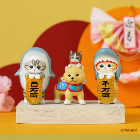
ATM／網路銀行／等多元方式進行付款，方視為交易完成。
7-11取貨付款
※ 請注意：結帳手續完成當下不需立刻繳費，但若您需要取消訂單，請聯絡
每筆NT$60，滿NT$699(含以上)免運費
購買商品的店家。未經商家同意取消之訂單仍視為有效，需透過AFTEE先享
後付繳納相關費用。
付款後7-11取貨
※ 交易是否成功請以「AFTEE先享後付 」之結帳頁面顯示為準，若有關於
是否繳費成功／繳費後需取消欲退款等相關疑問，請聯繫「AFTEE先享後付
每筆NT$60，滿NT$699(含以上)免運費
客戶支援中心」
https://netprotections.freshdesk.com/support/home
宅配
【注意事項】
１．透過由恩沛科技股份有限公司提供之「AFTEE先享後付」服務完成之交
每筆NT$80，滿NT$1,000(含以上)免運費
易，需依本服務之必要範圍內提供個人資料，並將交易相關給付款項請求債
權轉讓予恩沛科技股份有限公司。
２．關於個人資料處理事宜，請瀏覽以下網址：
https://aftee.tw/terms/#terms3
３．未成年的使用者請事先徵得法定代理人或監護人之同意方可使用
「AFTEE先享後付」，若未經同意申辦者引起之損失，本公司不負相關責
任。
４．使用「AFTEE先享後付」時，將依據個別帳號之用戶狀況，依本公司即
時審查核予不同之上限額度；若仍有額度不足之情形，本公司將視審查結果
請求用戶進行身份認證。
５．嚴禁一人註冊多個帳號或使用他人資訊註冊。若發現惡意使用之情形，
恩沛科技股份有限公司將有權停止該用戶之使用額度並採取法律行動。