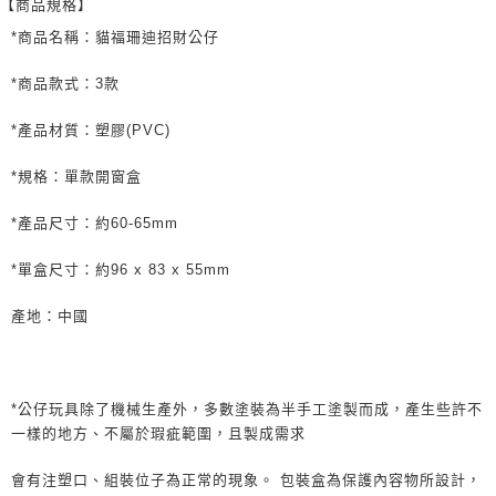
【商品規格】
*商品名稱：貓福珊迪招財公仔
*商品款式：3款
*產品材質：塑膠(PVC)
*規格：單款開窗盒
*產品尺寸：約60-65mm
*單盒尺寸：約96 x 83 x 55mm
產地：中國
*公仔玩具除了機械生產外，多數塗裝為半手工塗製而成，產生些許不
一樣的地方、不屬於瑕疵範圍，且製成需求
會有注塑口、組裝位子為正常的現象。 包裝盒為保護內容物所設計，