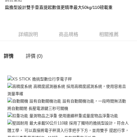
街口支付
扁擔型設計雙手垂直提起數值更精準最大50kg/110磅載重
悠遊付
全盈+PAY
詳細說明
商品規格
相關推薦
AFTEE先享後付
相關說明
【關於「AFTEE先享後付」】
詳情
評價 (0)
ATM付款
AFTEE先享後付是「在收到商品之後才付款」的支付方式。 讓您購物簡單
便利好安心！
１．簡單：不需註冊會員、不需綁卡、不需儲值。
運送方式
２．便利：只要手機號碼，簡訊認證，即可結帳。
３．安心：先確認商品／服務後，再付款。
全家取貨付款
每筆NT$60，滿NT$699(含以上)免運費
【「AFTEE先享後付」結帳流程】
１．於結帳方式選擇「AFTEE先享後付」後，將跳轉至「AFTEE先享後付」
付款後全家取貨
結帳頁面，進行簡訊認證並確認金額後，即可完成結帳。
２．訂單成立數日內，您將收到繳費通知簡訊。
每筆NT$60，滿NT$699(含以上)免運費
３．收到繳費通知簡訊後14天內，點擊此簡訊中的連結，可透過四大超商／
ATM／網路銀行／等多元方式進行付款，方視為交易完成。
7-11取貨付款
※ 請注意：結帳手續完成當下不需立刻繳費，但若您需要取消訂單，請聯絡
每筆NT$60，滿NT$699(含以上)免運費
購買商品的店家。未經商家同意取消之訂單仍視為有效，需透過AFTEE先享
後付繳納相關費用。