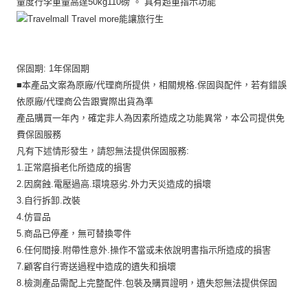
付款後7-11取貨
※ 交易是否成功請以「AFTEE先享後付 」之結帳頁面顯示為準，若有關於
是否繳費成功／繳費後需取消欲退款等相關疑問，請聯繫「AFTEE先享後付
每筆NT$60，滿NT$699(含以上)免運費
客戶支援中心」
https://netprotections.freshdesk.com/support/home
宅配
【注意事項】
保固期: 1年保固期
１．透過由恩沛科技股份有限公司提供之「AFTEE先享後付」服務完成之交
每筆NT$80，滿NT$1,000(含以上)免運費
■本產品文案為原廠/代理商所提供，相關規格.保固與配件，若有錯誤
易，需依本服務之必要範圍內提供個人資料，並將交易相關給付款項請求債
權轉讓予恩沛科技股份有限公司。
依原廠/代理商公告跟實際出貨為準
２．關於個人資料處理事宜，請瀏覽以下網址：
產品購買一年內，確定非人為因素所造成之功能異常，本公司提供免
https://aftee.tw/terms/#terms3
費保固服務
３．未成年的使用者請事先徵得法定代理人或監護人之同意方可使用
「AFTEE先享後付」，若未經同意申辦者引起之損失，本公司不負相關責
凡有下述情形發生，請恕無法提供保固服務:
任。
1.正常磨損老化所造成的損害
４．使用「AFTEE先享後付」時，將依據個別帳號之用戶狀況，依本公司即
2.因腐蝕.電壓過高.環境惡劣.外力天災造成的損壞
時審查核予不同之上限額度；若仍有額度不足之情形，本公司將視審查結果
請求用戶進行身份認證。
3.自行拆卸.改裝
５．嚴禁一人註冊多個帳號或使用他人資訊註冊。若發現惡意使用之情形，
4.仿冒品
恩沛科技股份有限公司將有權停止該用戶之使用額度並採取法律行動。
5.商品已停產，無可替換零件
6.任何間接.附帶性意外.操作不當或未依說明書指示所造成的損害
7.顧客自行寄送過程中造成的遺失和損壞
8.檢測產品需配上完整配件.包裝及購買證明，遺失恕無法提供保固