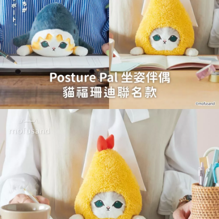
ATM／網路銀行／等多元方式進行付款，方視為交易完成。
7-11取貨付款
※ 請注意：結帳手續完成當下不需立刻繳費，但若您需要取消訂單，請聯絡
每筆NT$60，滿NT$699(含以上)免運費
購買商品的店家。未經商家同意取消之訂單仍視為有效，需透過AFTEE先享
後付繳納相關費用。
付款後7-11取貨
※ 交易是否成功請以「AFTEE先享後付 」之結帳頁面顯示為準，若有關於
是否繳費成功／繳費後需取消欲退款等相關疑問，請聯繫「AFTEE先享後付
每筆NT$60，滿NT$699(含以上)免運費
客戶支援中心」
https://netprotections.freshdesk.com/support/home
宅配
【注意事項】
１．透過由恩沛科技股份有限公司提供之「AFTEE先享後付」服務完成之交
每筆NT$80，滿NT$1,000(含以上)免運費
易，需依本服務之必要範圍內提供個人資料，並將交易相關給付款項請求債
權轉讓予恩沛科技股份有限公司。
２．關於個人資料處理事宜，請瀏覽以下網址：
https://aftee.tw/terms/#terms3
３．未成年的使用者請事先徵得法定代理人或監護人之同意方可使用
「AFTEE先享後付」，若未經同意申辦者引起之損失，本公司不負相關責
任。
４．使用「AFTEE先享後付」時，將依據個別帳號之用戶狀況，依本公司即
時審查核予不同之上限額度；若仍有額度不足之情形，本公司將視審查結果
請求用戶進行身份認證。
５．嚴禁一人註冊多個帳號或使用他人資訊註冊。若發現惡意使用之情形，
恩沛科技股份有限公司將有權停止該用戶之使用額度並採取法律行動。