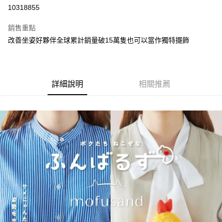
超商取貨付款
10318855
LINE Pay
銷售重點
街口支付
改善坐姿好夥伴全球累計銷量破15萬隻也可以當作獨特擺飾
悠遊付
全盈+PAY
詳細說明
相關推薦
AFTEE先享後付
相關說明
【關於「AFTEE先享後付」】
ATM付款
AFTEE先享後付是「在收到商品之後才付款」的支付方式。 讓您購物簡單
便利好安心！
１．簡單：不需註冊會員、不需綁卡、不需儲值。
運送方式
２．便利：只要手機號碼，簡訊認證，即可結帳。
３．安心：先確認商品／服務後，再付款。
全家取貨付款
每筆NT$60，滿NT$699(含以上)免運費
【「AFTEE先享後付」結帳流程】
１．於結帳方式選擇「AFTEE先享後付」後，將跳轉至「AFTEE先享後付」
付款後全家取貨
結帳頁面，進行簡訊認證並確認金額後，即可完成結帳。
２．訂單成立數日內，您將收到繳費通知簡訊。
每筆NT$60，滿NT$699(含以上)免運費
３．收到繳費通知簡訊後14天內，點擊此簡訊中的連結，可透過四大超商／