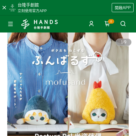
台隆手創館
開啟APP
立刻使用官方APP
0
1
/
9