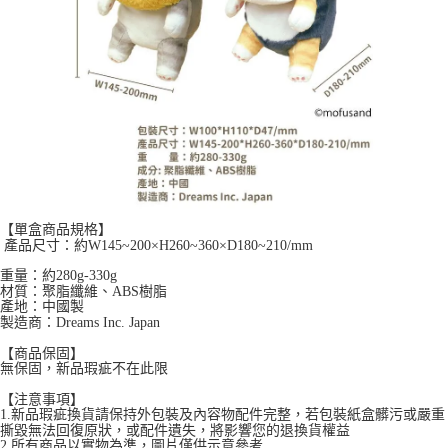
【單盒商品規格】
產品尺寸：約W145~200×H260~360×D180~210/mm
重量：約280g-330g
材質：聚脂纖維、ABS樹脂
產地：中國製
製造商：Dreams Inc. Japan
【商品保固】
無保固，新品瑕疵不在此限
【注意事項】
1.新品瑕疵換貨請保持外包裝及內容物配件完整，若包裝紙盒髒污或嚴重
撕毀無法回復原狀，或配件遺失，將影響您的退換貨權益
2.所有商品以實物為準，圖片僅供示意參考