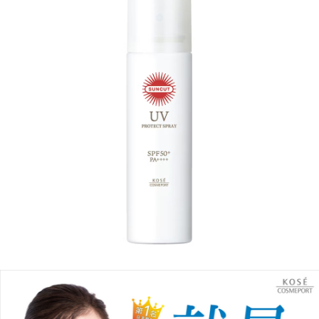
後付繳納相關費用。
付款後7-11取貨
※ 交易是否成功請以「AFTEE先享後付 」之結帳頁面顯示為準，若有關於
是否繳費成功／繳費後需取消欲退款等相關疑問，請聯繫「AFTEE先享後付
每筆NT$60，滿NT$699(含以上)免運費
客戶支援中心」
https://netprotections.freshdesk.com/support/home
宅配
【注意事項】
１．透過由恩沛科技股份有限公司提供之「AFTEE先享後付」服務完成之交
每筆NT$80，滿NT$1,000(含以上)免運費
易，需依本服務之必要範圍內提供個人資料，並將交易相關給付款項請求債
權轉讓予恩沛科技股份有限公司。
２．關於個人資料處理事宜，請瀏覽以下網址：
https://aftee.tw/terms/#terms3
３．未成年的使用者請事先徵得法定代理人或監護人之同意方可使用
「AFTEE先享後付」，若未經同意申辦者引起之損失，本公司不負相關責
任。
４．使用「AFTEE先享後付」時，將依據個別帳號之用戶狀況，依本公司即
時審查核予不同之上限額度；若仍有額度不足之情形，本公司將視審查結果
請求用戶進行身份認證。
５．嚴禁一人註冊多個帳號或使用他人資訊註冊。若發現惡意使用之情形，
恩沛科技股份有限公司將有權停止該用戶之使用額度並採取法律行動。