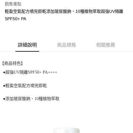
銷售重點
街口支付
輕盈空氣配方噴完即乾添加玻尿酸鈉、10種植物萃取超強UV隔離
SPF50+ PA
悠遊付
全盈+PAY
AFTEE先享後付
詳細說明
商品規格
相關推薦
相關說明
【關於「AFTEE先享後付」】
ATM付款
AFTEE先享後付是「在收到商品之後才付款」的支付方式。 讓您購物簡單
【商品特色】
便利好安心！
●超強UV隔離SPF50+ PA++++
１．簡單：不需註冊會員、不需綁卡、不需儲值。
運送方式
２．便利：只要手機號碼，簡訊認證，即可結帳。
３．安心：先確認商品／服務後，再付款。
全家取貨付款
●輕盈空氣配方噴完即乾
每筆NT$60，滿NT$699(含以上)免運費
【「AFTEE先享後付」結帳流程】
●添加玻尿酸鈉、10種植物萃取
１．於結帳方式選擇「AFTEE先享後付」後，將跳轉至「AFTEE先享後付」
付款後全家取貨
結帳頁面，進行簡訊認證並確認金額後，即可完成結帳。
２．訂單成立數日內，您將收到繳費通知簡訊。
每筆NT$60，滿NT$699(含以上)免運費
３．收到繳費通知簡訊後14天內，點擊此簡訊中的連結，可透過四大超商／
ATM／網路銀行／等多元方式進行付款，方視為交易完成。
7-11取貨付款
※ 請注意：結帳手續完成當下不需立刻繳費，但若您需要取消訂單，請聯絡
每筆NT$60，滿NT$699(含以上)免運費
購買商品的店家。未經商家同意取消之訂單仍視為有效，需透過AFTEE先享