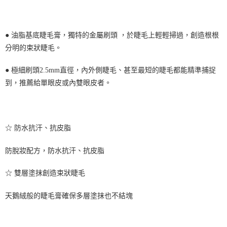
ATM／網路銀行／等多元方式進行付款，方視為交易完成。
7-11取貨付款
※ 請注意：結帳手續完成當下不需立刻繳費，但若您需要取消訂單，請聯絡
每筆NT$60，滿NT$699(含以上)免運費
購買商品的店家。未經商家同意取消之訂單仍視為有效，需透過AFTEE先享
後付繳納相關費用。
● 油脂基底睫毛膏，獨特的金屬刷頭 ，於睫毛上輕輕掃過，創造根根
付款後7-11取貨
※ 交易是否成功請以「AFTEE先享後付 」之結帳頁面顯示為準，若有關於
是否繳費成功／繳費後需取消欲退款等相關疑問，請聯繫「AFTEE先享後付
分明的束狀睫毛。
每筆NT$60，滿NT$699(含以上)免運費
客戶支援中心」
https://netprotections.freshdesk.com/support/home
● 極細刷頭2.5mm直徑，內外側睫毛、甚至最短的睫毛都能精準捕捉
宅配
【注意事項】
到，推薦給單眼皮或內雙眼皮者。
１．透過由恩沛科技股份有限公司提供之「AFTEE先享後付」服務完成之交
每筆NT$80，滿NT$1,000(含以上)免運費
易，需依本服務之必要範圍內提供個人資料，並將交易相關給付款項請求債
權轉讓予恩沛科技股份有限公司。
２．關於個人資料處理事宜，請瀏覽以下網址：
https://aftee.tw/terms/#terms3
☆ 防水抗汗、抗皮脂
３．未成年的使用者請事先徵得法定代理人或監護人之同意方可使用
「AFTEE先享後付」，若未經同意申辦者引起之損失，本公司不負相關責
任。
防脫妝配方，防水抗汗、抗皮脂
４．使用「AFTEE先享後付」時，將依據個別帳號之用戶狀況，依本公司即
時審查核予不同之上限額度；若仍有額度不足之情形，本公司將視審查結果
☆ 雙層塗抹創造束狀睫毛
請求用戶進行身份認證。
５．嚴禁一人註冊多個帳號或使用他人資訊註冊。若發現惡意使用之情形，
恩沛科技股份有限公司將有權停止該用戶之使用額度並採取法律行動。
天鵝絨般的睫毛膏確保多層塗抹也不結塊