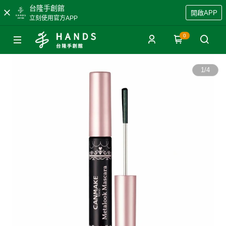
台隆手創館
開啟APP
立刻使用官方APP
0
1
/
4