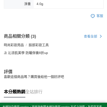
淨重
4.0g
客服
商品相關分類 (3)
查看全部
時尚彩妝用品
臉部彩妝工具
⛱️ 沁涼肌美學 防曬保養8折up
評價
喜歡這個商品嗎？購買後給他一個好評吧
本分類熱銷
全站排行