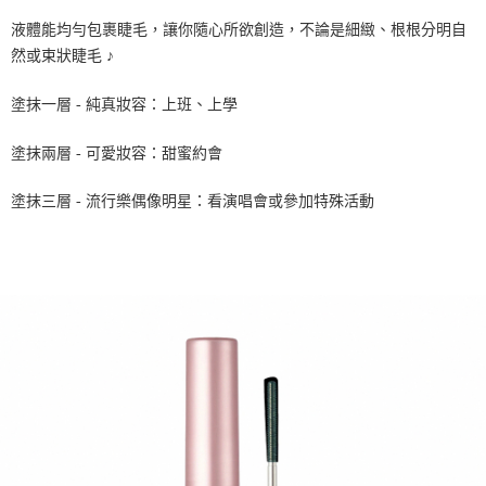
液體能均勻包裹睫毛，讓你隨心所欲創造，不論是細緻、根根分明自
然或束狀睫毛 ♪
塗抹一層 - 純真妝容：上班、上學
塗抹兩層 - 可愛妝容：甜蜜約會
塗抹三層 - 流行樂偶像明星：看演唱會或參加特殊活動