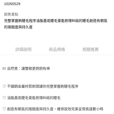
超商取貨付款
10265529
LINE Pay
銷售重點
街口支付
完整掌握刷睫毛程序油脂基底睫毛膏能梳理糾結的睫毛創造有朝氣
的捲翹度與持久度
悠遊付
全盈+PAY
AFTEE先享後付
詳細說明
商品規格
相關推薦
相關說明
【關於「AFTEE先享後付」】
ATM付款
AFTEE先享後付是「在收到商品之後才付款」的支付方式。 讓您購物簡單
01 自然黑：讓雙眼更炯炯有神
便利好安心！
１．簡單：不需註冊會員、不需綁卡、不需儲值。
運送方式
２．便利：只要手機號碼，簡訊認證，即可結帳。
３．安心：先確認商品／服務後，再付款。
全家取貨付款
♡ 不鏽鋼金屬材質刷頭讓你完整掌握刷睫毛程序
每筆NT$60，滿NT$699(含以上)免運費
【「AFTEE先享後付」結帳流程】
１．於結帳方式選擇「AFTEE先享後付」後，將跳轉至「AFTEE先享後付」
♡ 油脂基底睫毛膏能梳理糾結的睫毛
付款後全家取貨
結帳頁面，進行簡訊認證並確認金額後，即可完成結帳。
２．訂單成立數日內，您將收到繳費通知簡訊。
每筆NT$60，滿NT$699(含以上)免運費
♡ 創造有朝氣的捲翹度與持久度，確保妝效完美呈現長達數小時
３．收到繳費通知簡訊後14天內，點擊此簡訊中的連結，可透過四大超商／