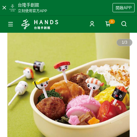
台隆手創館
開啟APP
立刻使用官方APP
0
1
/
3