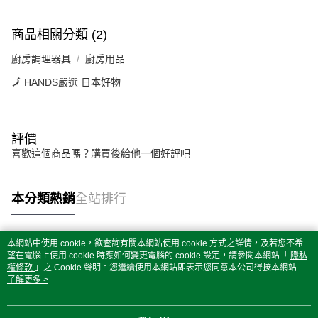
商品相關分類 (2)
廚房調理器具
廚房用品
🗾 HANDS嚴選 日本好物
評價
喜歡這個商品嗎？購買後給他一個好評吧
本分類熱銷
全站排行
本網站中使用 cookie，欲查詢有關本網站使用 cookie 方式之詳情，及若您不希
熱門標籤
望在電腦上使用 cookie 時應如何變更電腦的 cookie 設定，請參閱本網站「
隱私
權條款
」之 Cookie 聲明。您繼續使用本網站即表示您同意本公司得按本網站使
用條款之 Cookie 聲明使用 cookie。
了解更多 >