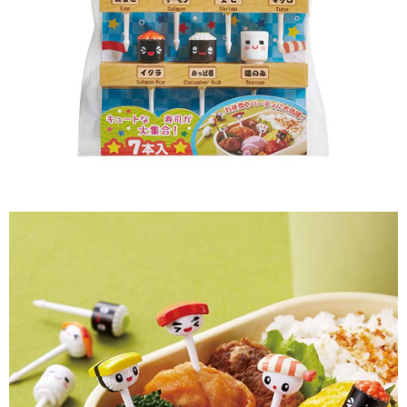
付款後7-11取貨
※ 交易是否成功請以「AFTEE先享後付 」之結帳頁面顯示為準，若有關於
是否繳費成功／繳費後需取消欲退款等相關疑問，請聯繫「AFTEE先享後付
每筆NT$60，滿NT$699(含以上)免運費
客戶支援中心」
https://netprotections.freshdesk.com/support/home
宅配
【注意事項】
１．透過由恩沛科技股份有限公司提供之「AFTEE先享後付」服務完成之交
每筆NT$80，滿NT$1,000(含以上)免運費
易，需依本服務之必要範圍內提供個人資料，並將交易相關給付款項請求債
權轉讓予恩沛科技股份有限公司。
２．關於個人資料處理事宜，請瀏覽以下網址：
https://aftee.tw/terms/#terms3
３．未成年的使用者請事先徵得法定代理人或監護人之同意方可使用
「AFTEE先享後付」，若未經同意申辦者引起之損失，本公司不負相關責
任。
４．使用「AFTEE先享後付」時，將依據個別帳號之用戶狀況，依本公司即
時審查核予不同之上限額度；若仍有額度不足之情形，本公司將視審查結果
請求用戶進行身份認證。
５．嚴禁一人註冊多個帳號或使用他人資訊註冊。若發現惡意使用之情形，
恩沛科技股份有限公司將有權停止該用戶之使用額度並採取法律行動。