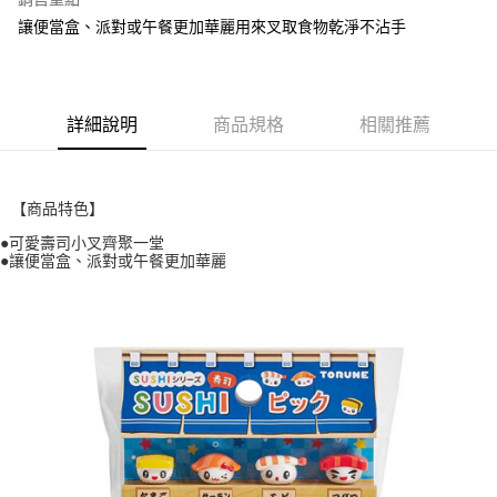
街口支付
讓便當盒、派對或午餐更加華麗用來叉取食物乾淨不沾手
悠遊付
全盈+PAY
詳細說明
商品規格
相關推薦
AFTEE先享後付
相關說明
【關於「AFTEE先享後付」】
【商品特色】
ATM付款
AFTEE先享後付是「在收到商品之後才付款」的支付方式。 讓您購物簡單
便利好安心！
●可愛壽司小叉齊聚一堂
１．簡單：不需註冊會員、不需綁卡、不需儲值。
●讓便當盒、派對或午餐更加華麗
運送方式
２．便利：只要手機號碼，簡訊認證，即可結帳。
３．安心：先確認商品／服務後，再付款。
全家取貨付款
每筆NT$60，滿NT$699(含以上)免運費
【「AFTEE先享後付」結帳流程】
１．於結帳方式選擇「AFTEE先享後付」後，將跳轉至「AFTEE先享後付」
付款後全家取貨
結帳頁面，進行簡訊認證並確認金額後，即可完成結帳。
２．訂單成立數日內，您將收到繳費通知簡訊。
每筆NT$60，滿NT$699(含以上)免運費
３．收到繳費通知簡訊後14天內，點擊此簡訊中的連結，可透過四大超商／
ATM／網路銀行／等多元方式進行付款，方視為交易完成。
7-11取貨付款
※ 請注意：結帳手續完成當下不需立刻繳費，但若您需要取消訂單，請聯絡
每筆NT$60，滿NT$699(含以上)免運費
購買商品的店家。未經商家同意取消之訂單仍視為有效，需透過AFTEE先享
後付繳納相關費用。