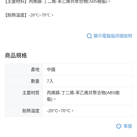
【主要材料】丙烯腈
-
丁二烯
-
苯乙烯共聚合物
(ABS
樹脂
)
。
【耐熱溫度】
-20
°
C~70
°
C
。
顯示電腦版詳細說明
商品規格
產地
中國
數量
7入
主要材質
丙烯腈-丁二烯-苯乙烯共聚合物(ABS樹
脂)。
耐熱溫度
-20°C~70°C。
客服