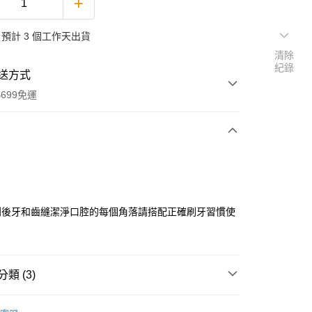
預計 3 個工作天出貨
清除
紀錄
送方式
699免運
次付款
付款
到後牙和齒縫潔淨口腔的每個角落請搭配正確刷牙習慣使
類 (3)
保養
口腔護理
享後付