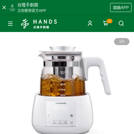
台隆手創館
開啟APP
立刻使用官方APP
0
1
/
6