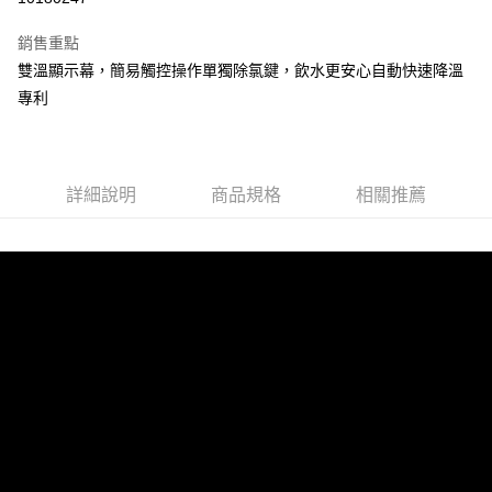
LINE Pay
銷售重點
街口支付
雙溫顯示幕，簡易觸控操作單獨除氯鍵，飲水更安心自動快速降溫
專利
悠遊付
全盈+PAY
AFTEE先享後付
詳細說明
商品規格
相關推薦
相關說明
【關於「AFTEE先享後付」】
ATM付款
AFTEE先享後付是「在收到商品之後才付款」的支付方式。 讓您購物簡單
便利好安心！
１．簡單：不需註冊會員、不需綁卡、不需儲值。
運送方式
２．便利：只要手機號碼，簡訊認證，即可結帳。
３．安心：先確認商品／服務後，再付款。
全家取貨付款
每筆NT$60，滿NT$699(含以上)免運費
【「AFTEE先享後付」結帳流程】
１．於結帳方式選擇「AFTEE先享後付」後，將跳轉至「AFTEE先享後付」
付款後全家取貨
結帳頁面，進行簡訊認證並確認金額後，即可完成結帳。
２．訂單成立數日內，您將收到繳費通知簡訊。
每筆NT$60，滿NT$699(含以上)免運費
３．收到繳費通知簡訊後14天內，點擊此簡訊中的連結，可透過四大超商／
ATM／網路銀行／等多元方式進行付款，方視為交易完成。
7-11取貨付款