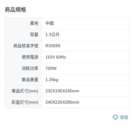
商品規格
產地
中國
容量
1.3公升
商品核准字號
R33599
使用電源
110V 60Hz
消耗功率
700W
單品重量
1.26kg
單品尺寸(mm)
232X195X245mm
彩盒尺寸(mm)
240X225X285mm
客服