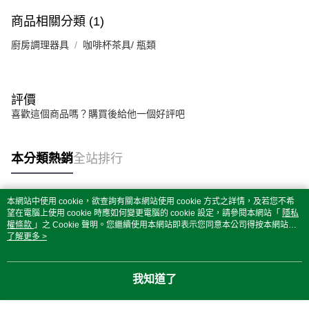
商品相關分類 (1)
廚房調理器具
咖啡杯茶具/ 瓶類
評價
喜歡這個商品嗎？購買後給他一個好評吧
本分類熱銷
全站排行
本網站中使用 cookie，欲查詢有關本網站使用 cookie 方式之詳情，及若您不希
熱門標籤
望在電腦上使用 cookie 時應如何變更電腦的 cookie 設定，請參閱本網站「
隱私
權條款
」之 Cookie 聲明。您繼續使用本網站即表示您同意本公司得按本網站使
用條款之 Cookie 聲明使用 cookie。
了解更多 >
我知道了